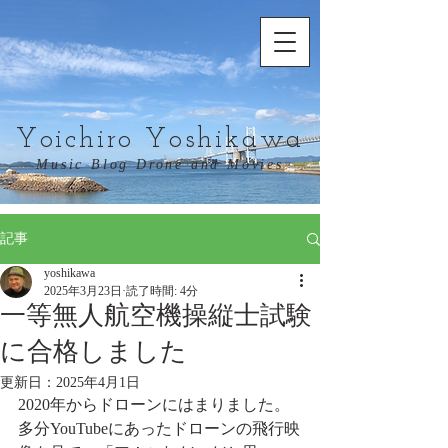
Yoichiro Yoshikawa
Music Blog Drone and Movies
記事
yoshikawa
2025年3月23日
読了時間: 4分
一等無人航空機操縦士試験
に合格しました
更新日：
2025年4月1日
2020年からドローンにはまりました。
多分YouTubeにあったドローンの飛行映