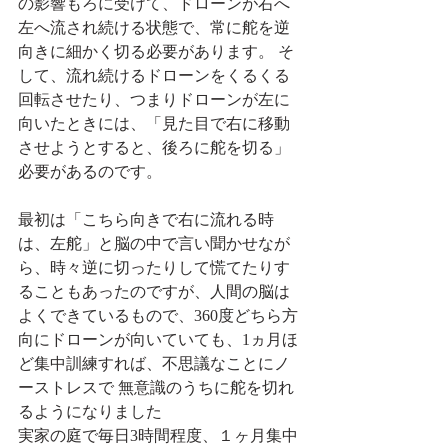
の影響もろに受けて、ドローンが右へ
左へ流され続ける状態で、常に舵を逆
向きに細かく切る必要があります。 そ
して、流れ続けるドローンをくるくる
回転させたり、つまりドローンが左に
向いたときには、「見た目で右に移動
させようとすると、後ろに舵を切る」
必要があるのです。 
最初は「こちら向きで右に流れる時
は、左舵」と脳の中で言い聞かせなが
ら、時々逆に切ったりして慌てたりす
ることもあったのですが、人間の脳は
よくできているもので、360度どちら方
向にドローンが向いていても、1ヵ月ほ
ど集中訓練すれば、不思議なことにノ
ーストレスで 無意識のうちに舵を切れ
るようになりました
実家の庭で毎日3時間程度、１ヶ月集中