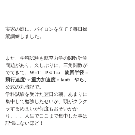
実家の庭に、パイロンを立てて毎日操
縦訓練しました。
また、学科試験も航空力学の関数計算
問題があり、久しぶりに、三角関数が
でてきて、
W=T　P∝Tω　
旋回半径 = 
飛行速度² ÷ 重力加速度 ÷ tanθ　やら、
公式の丸暗記で。
学科試験を受けた翌日の朝、あまりに
集中して勉強したせいか、頭がクラク
ラするめまいが何度もおそいかか
り、、、人生でここまで集中した事は
記憶にないほど！